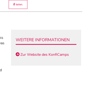
teilen
is
WEITERE INFORMATIONEN
was
Zur Website des KonfiCamps
d