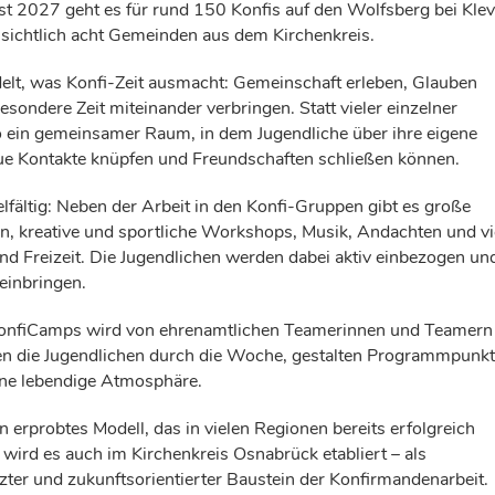
t 2027 geht es für rund 150 Konfis auf den Wolfsberg bei Klev
ssichtlich acht Gemeinden aus dem Kirchenkreis.
lt, was Konfi-Zeit ausmacht: Gemeinschaft erleben, Glauben
sondere Zeit miteinander verbringen. Statt vieler einzelner
so ein gemeinsamer Raum, in dem Jugendliche über ihre eigene
e Kontakte knüpfen und Freundschaften schließen können.
lfältig: Neben der Arbeit in den Konfi-Gruppen gibt es große
, kreative und sportliche Workshops, Musik, Andachten und vi
nd Freizeit. Die Jugendlichen werden dabei aktiv einbezogen un
einbringen.
 KonfiCamps wird von ehrenamtlichen Teamerinnen und Teamern
ten die Jugendlichen durch die Woche, gestalten Programmpunk
ine lebendige Atmosphäre.
 erprobtes Modell, das in vielen Regionen bereits erfolgreich
wird es auch im Kirchenkreis Osnabrück etabliert – als
ter und zukunftsorientierter Baustein der Konfirmandenarbeit.