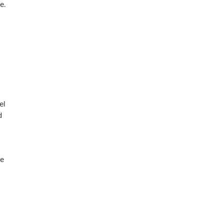
e.
el
d
te