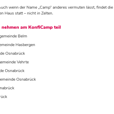
Auch wenn der Name „Camp“ anderes vermuten lässt, findet die
en Haus statt – nicht in Zelten.
 nehmen am KonfiCamp teil
ngemeinde Belm
gemeinde Hasbergen
e Osnabrück
gemeinde Vehrte
de Osnabrück
gemeinde Osnabrück
snabrück
rück