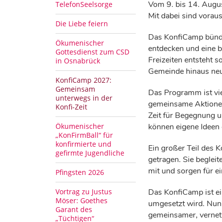
Vom 9. bis 14. Augus
TelefonSeelsorge
Mit dabei sind vorau
Die Liebe feiern
Das KonfiCamp bünde
Ökumenischer
entdecken und eine be
Gottesdienst zum CSD
Freizeiten entsteht 
in Osnabrück
Gemeinde hinaus neu
KonfiCamp 2027:
Gemeinsam
Das Programm ist vie
unterwegs in der
gemeinsame Aktionen
Konfi-Zeit
Zeit für Begegnung u
Ökumenischer
können eigene Ideen 
„KonFirmBall“ für
konfirmierte und
Ein großer Teil des
gefirmte Jugendliche
getragen. Sie beglei
mit und sorgen für e
Pfingsten 2026
Vortrag zu Justus
Das KonfiCamp ist ein
Möser: Goethes
umgesetzt wird. Nun 
Garant des
gemeinsamer, vernetz
„Tüchtigen“